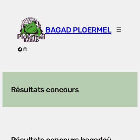
Aller
au
contenu
BAGAD PLOERMEL
Facebook
Instagram
Résultats concours
Résultats concours bagadoù.