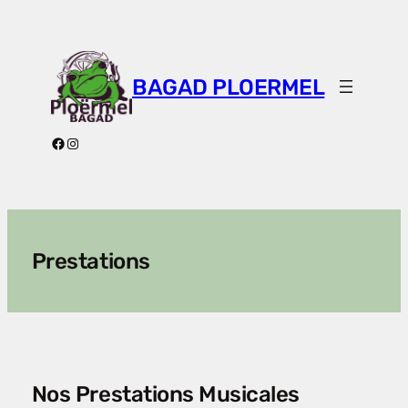
Aller
au
contenu
BAGAD PLOERMEL
Facebook
Instagram
Prestations
Nos Prestations Musicales